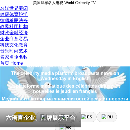
美国世界名人电视 World-Celebrity.TV
名媒世界要闻
健康体育旅游
律师移民法务
政界社团机构
财政金融经济
企业商务贸易
科技文化教育
音乐时尚艺术
منصة وسائل الإعلام المشاهير تبث الأخبار يوم الاثنين باللغة العربي
名家名企名牧
名人媒体平台星期二使用中文播报新闻
首页 Home
The celebrity media platform broadcasts news on
Wednesday in English
La plateforme médiatique des célébrités diffuse les
nouvelles le jeudi en français
Медийная платформа знаменитостей вещает новости
в пятницу на русском языке
La plataforma de medios de celebridades transmite
noticias el sábado en español
六语言企业、品牌展示平台
中文
EN
FR
ES
RU
منصة وسائل الإعلام المشاهير تبث الأخبار يوم الاثنين باللغة العربي
AR