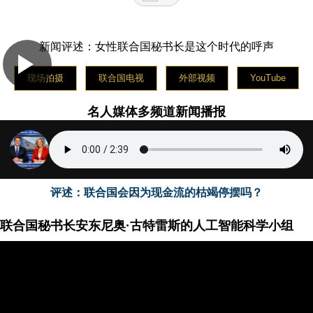
名人媒体平台星期二使用中文播报新闻
The celebrity media platform broadcasts news on
Wednesday in English
新闻评述：女性联合国秘书长是这个时代的呼声
La plateforme médiatique des célébrités diffuse les
nouvelles le jeudi en français
现场拍摄
联合国电视
外部视频
YouTube
Медийная платформа знаменитостей вещает новости
в пятницу на русском языке
名人媒体多频道新闻播报
La plataforma de medios de celebridades transmite
noticias el sábado en español
评述：联合国会因为现金流的枯竭停摆吗？
联合国秘书长安东尼奥·古特雷斯的人工智能科学小组