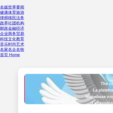
名媒世界要闻
健康体育旅游
律师移民法务
政界社团机构
财政金融经济
企业商务贸易
科技文化教育
音乐时尚艺术
名家名企名牧
首页 Home
The ce
La platefo
Медийная пла
La platafo