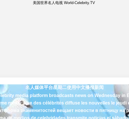
美国世界名人电视 World-Celebrity.TV
منصة وسائل الإعلام المشاهير تبث الأخبار يوم الاثنين باللغة العربي
名人媒体平台星期二使用中文播报新闻
lebrity media platform broadcasts news on Wednesday in 
rme médiatique des célébrités diffuse les nouvelles le jeudi 
тформа знаменитостей вещает новости в пятницу на 
rma de medios de celebridades transmite noticias el sábado
منصة وسائل الإعلام المشاهير تبث الأخبار يوم الاثنين باللغة العربي