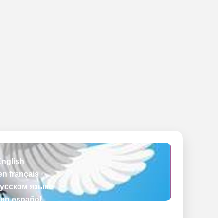
English
en français
русском языке
 en español