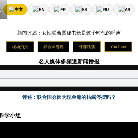
名人媒体平台星期二使用中文播报新闻
台
中文
EN
FR
ES
RU
AR
lebrity media platform broadcasts news on Wednesday in 
rme médiatique des célébrités diffuse les nouvelles le jeudi 
тформа знаменитостей вещает новости в пятницу на 
新闻评述：女性联合国秘书长是这个时代的呼声
rma de medios de celebridades transmite noticias el sábado
现场拍摄
联合国电视
外部视频
YouTube
名人媒体多频道新闻播报
评述：联合国会因为现金流的枯竭停摆吗？
科学小组