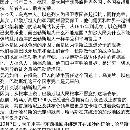
因此，当年日本、德国、意大利悍然侵略世界各国，各国奋起反
抗，前者有罪，后者光荣。
在今天，乌克兰人、以色列人为保卫家园奋起抵抗，同样光荣。
其实，巴勒斯坦人的家园同样需要保卫，他们需要和世界一起制
服绑架着他们的哈马斯武装分子。从1947年到现在，以色列早
已安居乐业，而巴勒斯坦为什么不能建国？加沙人民为什么不能
像约旦河西岸的巴勒斯坦人一样享受和平与富足？
这不是因为以色列的原因，而是因为伊斯兰激进分子的阻挠——
他们要靠巴以矛盾来和金主们合作，长期做他们的战争生意。
他们以高举巴勒斯坦的旗帜、占据伊斯兰话语体系中的道德高
地，人挡杀人，佛挡杀佛。他们口中声称的目标，是消灭一切以
色列异教徒之后的巴勒斯坦国。
无论如何，在俄乌、巴以的战争责任这个问题上，乌克兰、以色
列、巴勒斯坦这三个国家完全是无辜的。
为什么说巴勒斯坦无辜？
因为，从根本上说，巴勒斯坦人民根本不愿意打这场战争。
战前，哈马斯高层1700人已经全部是拥有百万美金以上财富的
富豪，其首脑哈尼亚及其核心领导层更是在卡塔尔过着豪奢的生
活。由于哈马斯的无能和残暴，哈马斯在其统治的加沙地区的支
持率仅为27%。
10月7日，为了用某些东西挽回并绑定其在加沙的统治，哈马斯