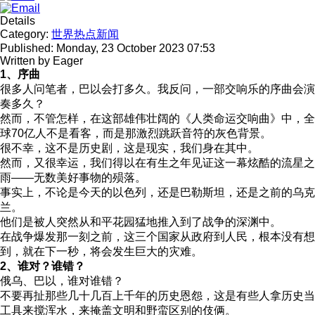
Details
Category:
世界热点新闻
Published: Monday, 23 October 2023 07:53
Written by
Eager
1、序曲
很多人问笔者，巴以会打多久。我反问，一部交响乐的序曲会演
奏多久？
然而，不管怎样，在这部雄伟壮阔的《人类命运交响曲》中，全
球70亿人不是看客，而是那激烈跳跃音符的灰色背景。
很不幸，这不是历史剧，这是现实，我们身在其中。
然而，又很幸运，我们得以在有生之年见证这一幕炫酷的流星之
雨——无数美好事物的殒落。
事实上，不论是今天的以色列，还是巴勒斯坦，还是之前的乌克
兰。
他们是被人突然从和平花园猛地推入到了战争的深渊中。
在战争爆发那一刻之前，这三个国家从政府到人民，根本没有想
到，就在下一秒，将会发生巨大的灾难。
2、谁对？谁错？
俄乌、巴以，谁对谁错？
不要再扯那些几十几百上千年的历史恩怨，这是有些人拿历史当
工具来搅浑水，来掩盖文明和野蛮区别的伎俩。