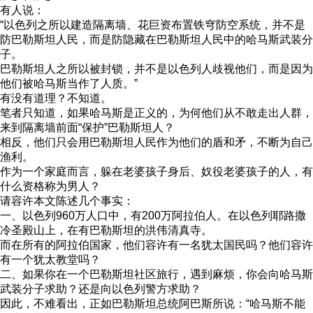
有人说：
“以色列之所以建造隔离墙、花巨资布置铁穹防空系统，并不是
防巴勒斯坦人民，而是防隐藏在巴勒斯坦人民中的哈马斯武装分
子。
巴勒斯坦人之所以被封锁，并不是以色列人歧视他们，而是因为
他们被哈马斯当作了人质。”
有没有道理？不知道。
笔者只知道，如果哈马斯是正义的，为何他们从不敢走出人群，
来到隔离墙前面“保护”巴勒斯坦人？
相反，他们只会用巴勒斯坦人民作为他们的盾和矛，不断为自己
渔利。
作为一个家庭而言，躲在老婆孩子身后、奴役老婆孩子的人，有
什么资格称为男人？
请容许本文陈述几个事实：
一、以色列960万人口中，有200万阿拉伯人。在以色列耶路撒
冷圣殿山上，在有巴勒斯坦的洪伟清真寺。
而在所有的阿拉伯国家，他们容许有一名犹太国民吗？他们容许
有一个犹太教堂吗？
二、如果你在一个巴勒斯坦社区旅行，遇到麻烦，你会向哈马斯
武装分子求助？还是向以色列警方求助？
因此，不难看出，正如巴勒斯坦总统阿巴斯所说：“哈马斯不能