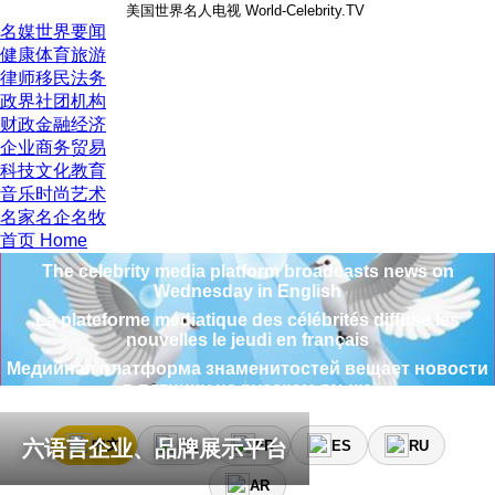
美国世界名人电视 World-Celebrity.TV
名媒世界要闻
健康体育旅游
律师移民法务
政界社团机构
财政金融经济
企业商务贸易
科技文化教育
音乐时尚艺术
منصة وسائل الإعلام المشاهير تبث الأخبار يوم الاثنين باللغة العربي
名家名企名牧
名人媒体平台星期二使用中文播报新闻
首页 Home
The celebrity media platform broadcasts news on
Wednesday in English
La plateforme médiatique des célébrités diffuse les
nouvelles le jeudi en français
Медийная платформа знаменитостей вещает новости
в пятницу на русском языке
La plataforma de medios de celebridades transmite
noticias el sábado en español
六语言企业、品牌展示平台
中文
EN
FR
ES
RU
منصة وسائل الإعلام المشاهير تبث الأخبار يوم الاثنين باللغة العربي
AR
名人媒体平台星期二使用中文播报新闻