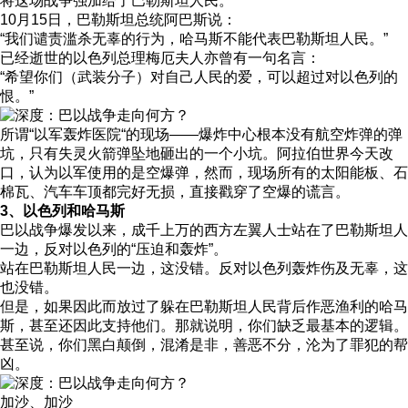
将这场战争强加给了巴勒斯坦人民。
10月15日，巴勒斯坦总统阿巴斯说：
“我们谴责滥杀无辜的行为，哈马斯不能代表巴勒斯坦人民。”
已经逝世的以色列总理梅厄夫人亦曾有一句名言：
“希望你们（武装分子）对自己人民的爱，可以超过对以色列的
恨。”
所谓“以军轰炸医院“的现场——爆炸中心根本没有航空炸弹的弹
坑，只有失灵火箭弹坠地砸出的一个小坑。阿拉伯世界今天改
口，认为以军使用的是空爆弹，然而，现场所有的太阳能板、石
棉瓦、汽车车顶都完好无损，直接戳穿了空爆的谎言。
3、以色列和哈马斯
巴以战争爆发以来，成千上万的西方左翼人士站在了巴勒斯坦人
一边，反对以色列的“压迫和轰炸”。
站在巴勒斯坦人民一边，这没错。反对以色列轰炸伤及无辜，这
也没错。
但是，如果因此而放过了躲在巴勒斯坦人民背后作恶渔利的哈马
斯，甚至还因此支持他们。那就说明，你们缺乏最基本的逻辑。
甚至说，你们黑白颠倒，混淆是非，善恶不分，沦为了罪犯的帮
凶。
加沙、加沙