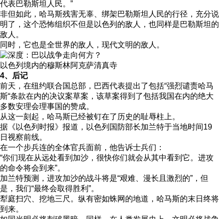
代表巴勒斯坦人民。”
非但如此，哈马斯残害无辜、绑架巴勒斯坦人民的行径，充分说
明了，这个恐怖组织不但是以色列的敌人，也同样是巴勒斯坦的
敌人。
同时，它也是全世界的敌人，现代文明的敌人。
以色列境内的穆斯林阿克萨清真寺
4、后记
前天，在纽约联合国总部，巴西代表提出了包括“强烈谴责哈马
斯“条款在内的决议案草案，该草案得到了包括我国在内的绝大
多数安理会理事国的赞成。
从这一刻起，哈马斯已经被钉在了历史的耻辱柱上。
据《以色列时报》报道，以色列国防部长加兰特于当地时间19
日视察前线。
在一个步兵连的全体官兵面前，他告诉士兵们：
“你们现在从远处看到加沙，很快你们就会从其中看到它。进攻
的命令将会到来”。
加兰特预测，进攻加沙的战斗将是“艰难、漫长且激烈的”，但
是，我们“最终会取得胜利”。
犁庭扫穴、挖地三尺。纵有密如蛛网的地道，哈马斯的末日终将
到来。