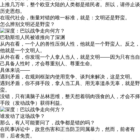
上推几万年，整个欧亚大陆的人类都是殖民者。所以，请停止谈
历史恩怨。
在现代社会，衡量对错的唯一标准，就是：文明还是野蛮。
怎么辨别文明还是野蛮？
巴勒斯坦人民被谁推向了深渊
从内在看，一个人的兽性压倒人性，他就是一个野蛮人。反之，
他就是一个文明人。
从外在看，你发现一个人拿人当人，就是文明——因为只有当自
己具备人性时，才会尊重别人、尊重生命。
具体来说——
遇到矛盾，在规则框架内使用竞争、谈判来解决，这是文明。
遇到矛盾，你不择手段，拿人当工具、用无辜滥杀无辜，就是野
蛮。
没错，只有满脑子丛林思维，整天想着弱肉强食的人，才会不择
手段（发动战争）获得利益。
谁发动了这场战争？
那么，有人可能要问了，战争都是错的吗？
在民事诉讼中，故意伤害和正当防卫同属暴力，然而，前者有
罪，后者免责。