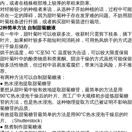
内，或者在植株根部堆上较厚的草秸来防寒。
对经验较少的种植者来说，从选种子开始种植的话，过程中可能
存在一定的障碍，因为甜叶菊种子存在发芽难的问题。不妨用甜
叶菊枝条进行扦插，或者购买甜叶菊苗进行栽培。
2种简单方法 自制甜菊糖液
在一年中，甜叶菊叶可以收获多次。收获时只需剪下枝条，摘下
叶片。如果鲜叶较多不能短时间消耗掉，可用热风烘干的方式进
行干燥后储存。
烘干的温度，40 °C至50 °C 温度较为合适，可以较大限度保留
甜叶菊叶中的酚类物质和类黄酮。阴凉干燥的方式虽然可能保留
较多活性物质，但过程中容易发霉腐烂，带来污染风险，并不推
荐。
有两种方法可以自制甜菊糖液：
● 热水浸泡提取甜菊糖苷
要想从甜叶菊中较有效地提取甜菊糖苷，最简单的方法是用
90°C热水浸泡干燥后的叶片。而工厂中大规模初步提炼甜菊糖
苷的方法，也是热水浸泡。这种物理提取方式已被证明不影响甜
菊糖苷的品质。
有效提取甜菊糖苷最简单的方法是用90°C热水浸泡干燥后的叶
片。（Shutterstock）
● 熬煮制作甜菊糖液