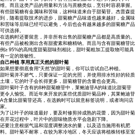
维。而且这类产品的用量和方法与蔗糖类似，烹饪时容易掌握。
有些甜菊糖有金属味和苦味，这种味道来自于甜菊苷。杰普森提
到，随着提取技术的进步，甜菊糖产品味道也越来越好，金属味
和苦味等后味已经可以避免，今后也会有越来越多的甜菊糖产品
可供选择。
在选购时还要留意，并非所有出售的甜菊糖产品都是高质量的。
有些产品被检测出含有甜蜜素和糖精钠。而且与含有甜菊糖苷比
例≥ 95%的高纯度甜菊甜味剂相比，甜叶菊粗加工提取物可能具
有一定的致敏性。
自己种植 享用真正天然的甜叶菊
如果想要彻底食用“天然”的甜叶菊，你可以尝试自己种植。
甜叶菊并不娇气，只要保证一定的光照，并使用排水性好的轻质
土壤，它的叶子会长得更多，甜菊糖苷的含量也会更高。
甜叶菊叶子含有的8种甜菊糖苷中，莱鲍迪苷A的味道比甜菊苷
更令人愉悦。而近年来开发的某些优质甜叶菊品种，其莱鲍迪苷
A含量比甜菊苷还高，在选购时可以留意标签说明，或者询问店
家。
为了让叶子的味道最好，要及时修剪掉成熟的花蕾，因为甜叶菊
在开花过程中，叶片中的甜味物质水平会急剧下降。
还要注意根据气温和湿度调整浇水的量，以及适当施用有机肥
料。甜叶菊不耐寒，在较为寒冷地区，冬天应该将植株转移至室