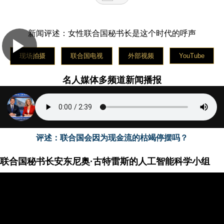
The celebrity media platform broadcasts news on
Wednesday in English
新闻评述：女性联合国秘书长是这个时代的呼声
La plateforme médiatique des célébrités diffuse les
nouvelles le jeudi en français
Медийная платформа знаменитостей вещает новости
现场拍摄
联合国电视
外部视频
YouTube
в пятницу на русском языке
La plataforma de medios de celebridades transmite
名人媒体多频道新闻播报
noticias el sábado en español
评述：联合国会因为现金流的枯竭停摆吗？
联合国秘书长安东尼奥·古特雷斯的人工智能科学小组