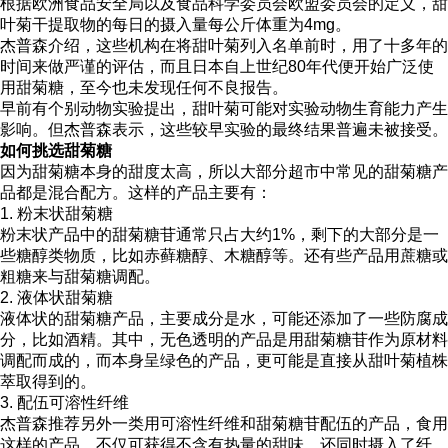
根据欧洲食品安全局以及食品科学委员会欧盟委员会的定义，甜
叶菊干提取物的每日的摄入量每公斤体重为4mg。
杰普森介绍，这些机构在将甜叶菊列入名单前时，用了十多年的
时间来做严谨的评估，而且日本自上世纪80年代便开始广泛使
用甜菊糖，至今也未发现任何不良报告。
早前有个别动物实验提出，甜叶菊可能对实验动物生育能力产生
影响。但杰普森表示，这些较早实验的最终结果普遍未被接受。
如何挑选甜菊糖
因为甜菊糖本身的甜度太高，所以大部分超市中常见的甜菊糖产
品都是混合配方。这样的产品主要有：
1. 粉末状甜菊糖
粉末状产品中的甜菊糖苷通常只占大约1%，剩下的大部分是一
些糖醇类物质，比如赤藓糖醇、木糖醇等。还有些产品用蔗糖或
粗糖来与甜菊糖调配。
2. 液体状甜菊糖
液体状的甜菊糖产品，主要成分是水，可能还添加了一些防腐成
分，比如酒精。其中，无色透明的产品是用甜菊糖苷作为原材料
调配而成的，而本身呈绿色的产品，更可能是直接从甜叶菊植株
萃取得到的。
3. 配伍可溶性纤维
杰普森推荐另外一类用可溶性纤维和甜菊糖苷配伍的产品，食用
这样的产品，不仅可获得不含有热量的甜味，还同时摄入了纤