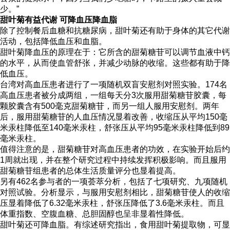
少。”
甜叶菊有益代谢 可降血压降血脂
除了控制餐后血糖和抗糖尿病，甜叶菊还有助于身体的其它代谢
活动，包括降低血压和血脂。
甜叶菊降血压的原理在于：它所含的甜菊糖苷可以调节血液中钙
的水平，从而使血管舒张，并减少动脉的收缩。这些都有助于降
低血压。
台湾对高血压患者进行了一项随机双盲安慰剂对照实验。174名
高血压患者被分成两组，一组每天分3次服用甜菊糖苷胶囊，每
颗胶囊含有500毫克甜菊糖苷，而另一组人服用安慰剂。两年
后，服用甜菊糖苷的人血压情况显着改善，收缩压从平均150毫
米汞柱降低至140毫米汞柱，舒张压从平均95毫米汞柱降低到89
毫米汞柱。
值得注意的是，甜菊糖苷对高血压患者的功效，在实验开始后约
1周就出现，并在整个研究过程中持续发挥积极影响。而且服用
甜菊糖苷组患者的总体生活质量评分也显着提高。
另有462名参与者的一项荟萃分析，包括了七项研究、九项随机
对照试验。分析显示，与服用安慰剂相比，甜菊糖苷使人的收缩
压显着降低了6.32毫米汞柱，舒张压降低了3.6毫米汞柱。而且
体重指数、空腹血糖、总胆固醇也呈非显着性降低。
甜叶菊还可降血脂。有综述研究指出，食用甜叶菊提取物，可显