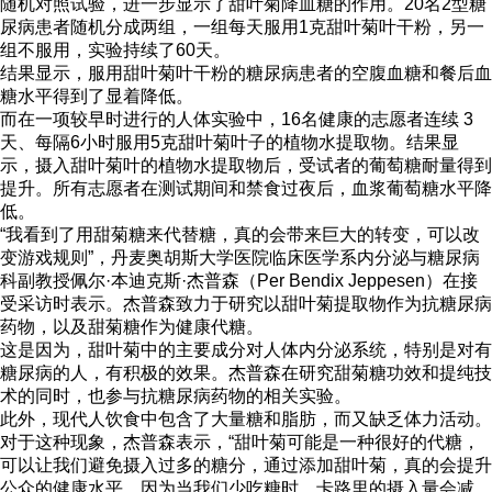
随机对照试验，进一步显示了甜叶菊降血糖的作用。20名2型糖
尿病患者随机分成两组，一组每天服用1克甜叶菊叶干粉，另一
组不服用，实验持续了60天。
结果显示，服用甜叶菊叶干粉的糖尿病患者的空腹血糖和餐后血
糖水平得到了显着降低。
而在一项较早时进行的人体实验中，16名健康的志愿者连续 3
天、每隔6小时服用5克甜叶菊叶子的植物水提取物。结果显
示，摄入甜叶菊叶的植物水提取物后，受试者的葡萄糖耐量得到
提升。所有志愿者在测试期间和禁食过夜后，血浆葡萄糖水平降
低。
“我看到了用甜菊糖来代替糖，真的会带来巨大的转变，可以改
变游戏规则”，丹麦奥胡斯大学医院临床医学系内分泌与糖尿病
科副教授佩尔·本迪克斯·杰普森（Per Bendix Jeppesen）在接
受采访时表示。杰普森致力于研究以甜叶菊提取物作为抗糖尿病
药物，以及甜菊糖作为健康代糖。
这是因为，甜叶菊中的主要成分对人体内分泌系统，特别是对有
糖尿病的人，有积极的效果。杰普森在研究甜菊糖功效和提纯技
术的同时，也参与抗糖尿病药物的相关实验。
此外，现代人饮食中包含了大量糖和脂肪，而又缺乏体力活动。
对于这种现象，杰普森表示，“甜叶菊可能是一种很好的代糖，
可以让我们避免摄入过多的糖分，通过添加甜叶菊，真的会提升
公众的健康水平，因为当我们少吃糖时，卡路里的摄入量会减