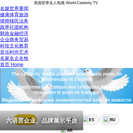
美国世界名人电视 World-Celebrity.TV
名媒世界要闻
健康体育旅游
律师移民法务
政界社团机构
财政金融经济
企业商务贸易
科技文化教育
音乐时尚艺术
منصة وسائل الإعلام المشاهير تبث الأخبار يوم الاثنين باللغة العربي
名家名企名牧
名人媒体平台星期二使用中文播报新闻
首页 Home
The celebrity media platform broadcasts news on
Wednesday in English
La plateforme médiatique des célébrités diffuse les
nouvelles le jeudi en français
Медийная платформа знаменитостей вещает новости
в пятницу на русском языке
La plataforma de medios de celebridades transmite
noticias el sábado en español
六语言企业、品牌展示平台
中文
EN
FR
ES
RU
منصة وسائل الإعلام المشاهير تبث الأخبار يوم الاثنين باللغة العربي
AR
名人媒体平台星期二使用中文播报新闻