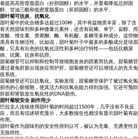
着提高高密度脂蛋白（好胆固醇）的水平，并显着降低总胆固
醇、甘油三酯和低密度脂蛋白（坏胆固醇）的水平。
甜叶菊可抗炎、抗氧化
甜叶菊中的化合物多达超过100种，其中有益物质丰富，除了含
有天然甜味剂和多种微量元素外，还含有萜烯、单宁、甾醇、挥
发酸、维生素、类黄酮、酶、有机酸、多糖等多种成分。这些物
质具有生物活性。比如说，甜叶菊叶子中最多的多酚成分是绿原
酸，它具有出色的抗氧化活性和多种治疗特性——包括抗糖尿
病、抗菌、抗炎和抗癌。
甜菊糖苷可以抑制和控制导致细胞发炎的因素而抗炎。甜菊糖苷
通过避免肝脏出现炎症而护肝。甜菊糖苷还可以增强人的先天免
疫系统。
甜菊糖苷还可以抗氧化。实验发现，甜菊糖苷保护了被过氧化氢
损伤的心脏细胞，使其活力和抗氧化能力得到加强。它还可预防
肝脏和肾脏发生氧化性的DNA损伤。
甜叶菊较安全 副作用少
巴拉圭人连续使用甜叶菊的时间超过1500年，几乎没有不良反
应，而且有综述研究显示，大多数报告也都没有显示甜叶菊有副
作用。
甜叶菊作为甜味剂的安全性得到认可，被认为无毒、无诱变性且
无致癌性。