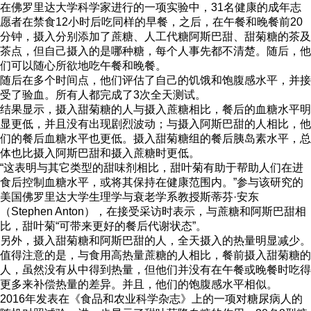
在佛罗里达大学科学家进行的一项实验中，31名健康的成年志
愿者在禁食12小时后吃同样的早餐，之后，在午餐和晚餐前20
分钟，摄入分别添加了蔗糖、人工代糖阿斯巴甜、甜菊糖的茶及
茶点，但自己摄入的是哪种糖，每个人事先都不清楚。随后，他
们可以随心所欲地吃午餐和晚餐。
随后在多个时间点，他们评估了自己的饥饿和饱腹感水平，并接
受了验血。所有人都完成了3次全天测试。
结果显示，摄入甜菊糖的人与摄入蔗糖相比，餐后的血糖水平明
显更低，并且没有出现剧烈波动；与摄入阿斯巴甜的人相比，他
们的餐后血糖水平也更低。摄入甜菊糖组的餐后胰岛素水平，总
体也比摄入阿斯巴甜和摄入蔗糖时更低。
“这表明与其它类型的甜味剂相比，甜叶菊有助于帮助人们在进
食后控制血糖水平，或将其保持在健康范围内。”参与该研究的
美国佛罗里达大学生理学与衰老学系教授斯蒂芬·安东
（Stephen Anton），在接受采访时表示，与蔗糖和阿斯巴甜相
比，甜叶菊“可带来更好的餐后代谢状态”。
另外，摄入甜菊糖和阿斯巴甜的人，全天摄入的热量明显减少。
值得注意的是，与食用高热量蔗糖的人相比，餐前摄入甜菊糖的
人，虽然没有从中得到热量，但他们并没有在午餐或晚餐时吃得
更多来补偿热量的差异。并且，他们的饱腹感水平相似。
2016年发表在《食品和农业科学杂志》上的一项对糖尿病人的